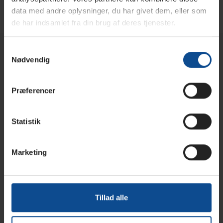
data med andre oplysninger, du har givet dem, eller som
i
de har indsamlet fra din brug af deres tjenester.
o
Samtykkevalg
n
Information
Nødvendig
:
Betingelser & Vilkår
Præferencer
Salg & Levering
Statistik
Kontakt
Marketing
Om os
Søg
Tillad alle