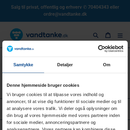
Gå
Salg til privat, offentlig og erhverv ✆ 70404343 eller
til
ordre@vandtanke.dk
indhold
Søg
Indkøbs
K
Rentvandssystemer
Samtykke
Detaljer
Om
o
Vandbehandlingsanlæg med ultrafin filtration til
l
vandrensning uden kemi.
Denne hjemmeside bruger cookies
l
Vi bruger cookies til at tilpasse vores indhold og
annoncer, til at vise dig funktioner til sociale medier og til
SORTÉR EFTER
e
at analysere vores trafik. Vi deler også oplysninger om
5 produkter
din brug af vores hjemmeside med vores partnere inden
k
for sociale medier, annonceringspartnere og
t
analysepartnere. Vores partnere kan kombinere disse
Beklager, der er ingen produkter i denne kollektion