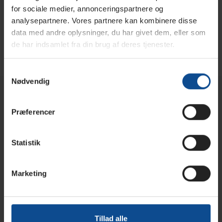
-
4040
for sociale medier, annonceringspartnere og
i
Ultra
2.750,00
No
stål
4040 stål Rør til Omvendt
analysepartnere. Vores partnere kan kombinere disse
Low
kr.
Osmose Membran
Rør
o
data med andre oplysninger, du har givet dem, eller som
Pressure
til
de har indsamlet fra din brug af deres tjenester.
n
Omvendt
Omvendt
Osmose
Osmose
:
Samtykkevalg
Membran
Membran
Nødvendig
Information
Præferencer
Betingelser & Vilkår
Statistik
Salg & Levering
Marketing
Kontakt
Om os
Tillad alle