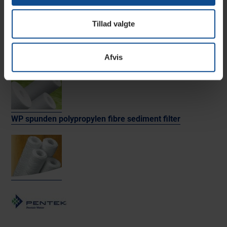
4 1/2 x 10 filterhus til kul di og sediment filter
Tillad valgte
Sediment Forfilter 5 micron
Afvis
WP spunden polypropylen fibre sediment filter