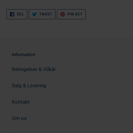
DEL
TWEET
PIN
DEL
TWEET
PIN DET
PÅ
PÅ
PÅ
FACEBOOK
TWITTER
PINTEREST
Information
Betingelser & Vilkår
Salg & Levering
Kontakt
Om os