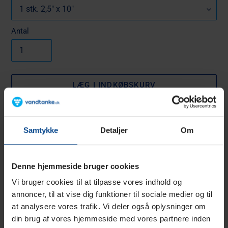
Antal
LÆG I INDKØBSKURV
KØB NU
Samtykke
Detaljer
Om
Lægger
produkt
ECP cellulose plisseret polyester sediment vandfilter
i
Denne hjemmeside bruger cookies
din
Kvalitets forfilter 5 mikron til 2,5" x 10" og 2,5" x
Vi bruger cookies til at tilpasse vores indhold og
indkøbskurv
20" filterrør,
annoncer, til at vise dig funktioner til sociale medier og til
samt
at analysere vores trafik. Vi deler også oplysninger om
4,5"x 10" og 4,5"x 20" filterrør.
din brug af vores hjemmeside med vores partnere inden
(
leveres også på bestilling i 1, 20, 50 micron
)