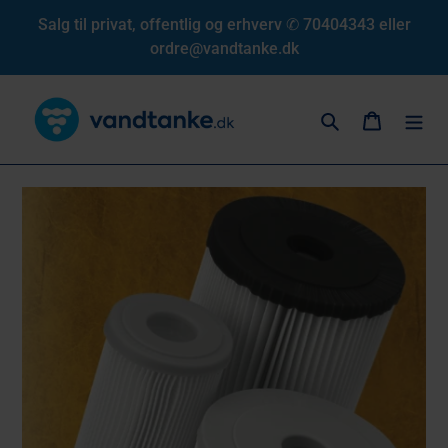
Gå
Salg til privat, offentlig og erhverv ✆ 70404343 eller
til
ordre@vandtanke.dk
indhold
Søg
Indkøbs