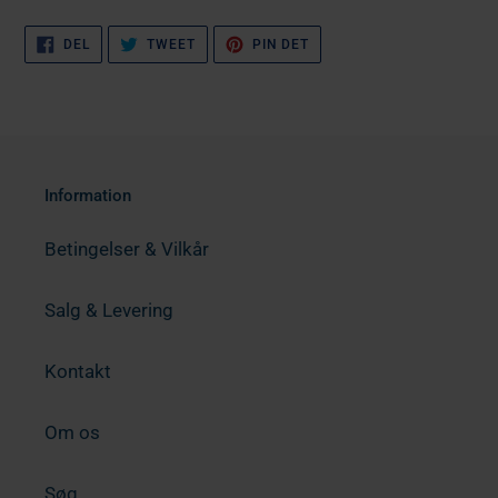
DEL
TWEET
PIN
DEL
TWEET
PIN DET
PÅ
PÅ
PÅ
FACEBOOK
TWITTER
PINTEREST
Information
Betingelser & Vilkår
Salg & Levering
Kontakt
Om os
Søg