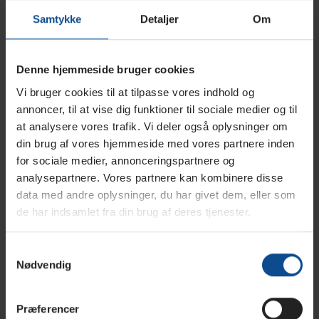
KØB NU
Samtykke
Detaljer
Om
Lægger
produkt
TrolleyMaster® mobil tank med dispencer til
Denne hjemmeside bruger cookies
i
adblue 60 eller 100 liter
Vi bruger cookies til at tilpasse vores indhold og
din
annoncer, til at vise dig funktioner til sociale medier og til
indkøbskurv
TrolleyMaster® -serien er specielt designet til sikker
at analysere vores trafik. Vi deler også oplysninger om
opbevaring, dispensering og beskyttelse af adblue
din brug af vores hjemmeside med vores partnere inden
brændstof. TrolleyMaster adblue TrolleyMaster-serien er
for sociale medier, annonceringspartnere og
specielt designet til at give dig en af de mindste mobile
analysepartnere. Vores partnere kan kombinere disse
diesel tanke med dispensering – ideel til adblue
data med andre oplysninger, du har givet dem, eller som
distribution i ethvert terræn.
de har indsamlet fra din brug af deres tjenester.
Nem transport – tanken er udstyret med
Samtykkevalg
terrængående gummihjul
Nødvendig
Ergonomisk design med dedikeret dyselomme,
rille til leveringsslange, pumpe med
Præferencer
batteriklemmer og profileret håndtag.