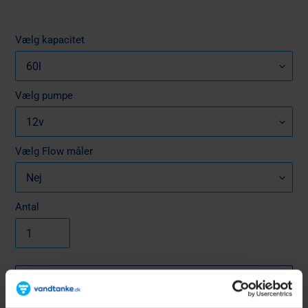
Vælg kapacitet
Vælg pumpe
Vælg Flow måler
Antal
LÆG I INDKØBSKURV