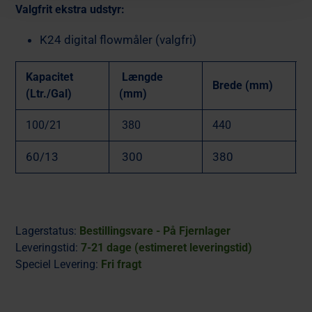
Valgfrit ekstra udstyr:
K24 digital flowmåler (valgfri)
Kapacitet
Længde
Brede (mm)
(Ltr./Gal)
(mm)
100/21
380
440
1
60/13
300
380
Lagerstatus:
Bestillingsvare - På Fjernlager
Leveringstid:
7-21 dage (estimeret leveringstid)
Speciel Levering:
Fri fragt